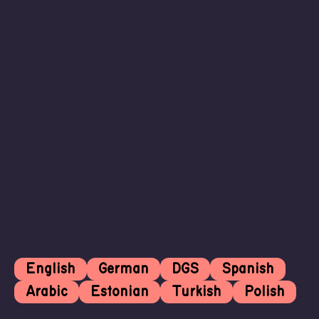
English
German
DGS
Spanish
Arabic
Estonian
Turkish
Polish