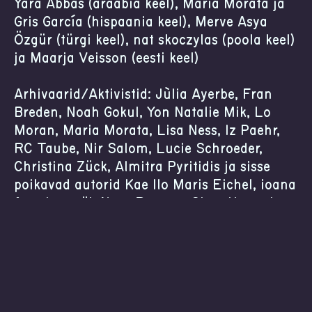
Yara Abbas (araabia keel), Maria Morata ja
Gris García (hispaania keel), Merve Asya
Özgür (türgi keel), nat skoczylas (poola keel)
ja Maarja Veisson (eesti keel)
Arhivaarid/Aktivistid: Jùlia Ayerbe, Fran
Breden, Noah Gokul, Yon Natalie Mik, Lo
Moran, Maria Morata, Lisa Ness, Iz Paehr,
RC Taube, Nir Salom, Lucie Schroeder,
Christina Zück, Almitra Pyritidis ja sisse
põikavad autorid Kae Ilo Maris Eichel, ioana
ferariu, noël, Nara Rosetto, Sina, Hannah
Tatjes, Milena (Miles) Wendt, Carlo, Ida ja
Kit
All links
Contact
Impressum