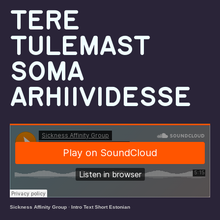
TERE
TULEMAST
SOMA
ARHIIVIDESSE
Sickness Affinity Group
·
Intro Text Short Estonian