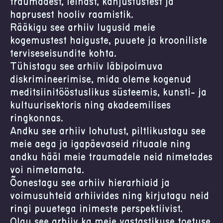
traumadest, leinast, kahjustustest ja
haprusest hooliv raamistik.
Rääkigu see arhiiv lugusid meie
kogemustest haiguste, puuete ja krooniliste
terviseseisundite kohta.
Tühistagu see arhiiv läbipõimuva
diskrimineerimise, mida oleme kogenud
meditsiinitööstuslikus süsteemis, kunsti- ja
kultuurisektoris ning akadeemilises
ringkonnas.
Andku see arhiiv lohutust, piltlikustagu see
meie aega ja igapäevaseid rituaale ning
andku hääl meie traumadele neid nimetades
või nimetamata.
Õõnestagu see arhiiv hierarhiaid ja
võimusuhteid arhiivides ning kirjutagu neid
ringi puuetega inimeste perspektiivist.
Olgu see arhiiv ka meie vastastikuse toetuse,