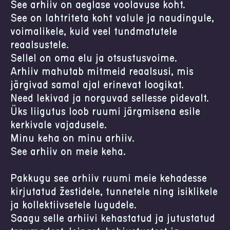
See arhiiv on aeglase voolavuse koht.
See on lahtriteta koht valule ja naudingule,
võimalikele, kuid veel tundmatutele
reaalsustele.
Sellel on oma elu ja otsustusvõime.
Arhiiv mahutab mitmeid reaalsusi, mis
järgivad samal ajal erinevat loogikat.
Need lekivad ja nõrguvad sellesse pidevalt.
Üks liigutus loob ruumi järgmisena esile
kerkivale vajadusele.
Minu keha on minu arhiiv.
See arhiiv on meie keha.
Pakkugu see arhiiv ruumi meie kehadesse
kirjutatud žestidele, tunnetele ning isiklikele
ja kollektiivsetele lugudele.
Saagu selle arhiivi kehastatud ja jutustatud