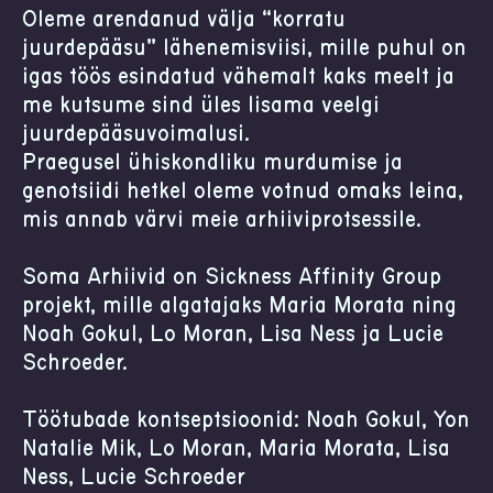
Oleme arendanud välja “korratu
juurdepääsu” lähenemisviisi, mille puhul on
igas töös esindatud vähemalt kaks meelt ja
me kutsume sind üles lisama veelgi
juurdepääsuvõimalusi.
Praegusel ühiskondliku murdumise ja
genotsiidi hetkel oleme võtnud omaks leina,
mis annab värvi meie arhiiviprotsessile.
Soma Arhiivid on Sickness Affinity Group
projekt, mille algatajaks Maria Morata ning
Noah Gokul, Lo Moran, Lisa Ness ja Lucie
Schroeder.
Töötubade kontseptsioonid: Noah Gokul, Yon
Natalie Mik, Lo Moran, Maria Morata, Lisa
Ness, Lucie Schroeder