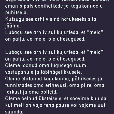
emantsipatsioonihetkede ja kogukonnaelu
pühitseja.
Kutsugu see arhiiv sind natukeseks siia
jääma.
Lubagu see arhiiv sul kujutleda, et “meid”
on palju. Ja me ei ole ühesugused.
Lubagu see arhiiv sul kujutleda, et “meid”
on palju. Ja me ei ole ühesugused.
Oleme loonud oma lugudega ruumi
vastupanule ja läbinägelikkusele.
Oleme ehitanud kogukonna, pühitsedes ja
tunnistades oma erinevusi, oma piire, oma
tarkust ja oma õpiteid.
Oleme öelnud üksteisele, et soovime kuulda,
kui meil on vaja teha pause või vajame uut
suunda.